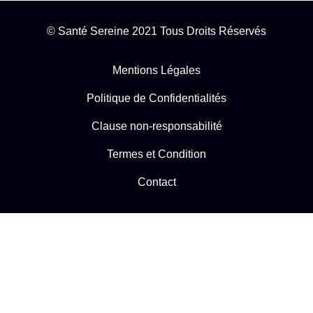
votre santé globale… alors c'est la solution que
● Comment maximiser les résultats de votre régime
motivé
vous attendiez.
de jeûne intermittent.
© Santé Sereine 2021 Tous Droits Réservés
● Comment introduire le jeûne intermittent dans
votre vie et comment démarrer avec succès.
Mentions Légales
Politique de Confidentialités
Clause non-responsabilité
Termes et Condition
Contact